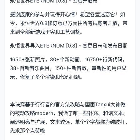
永恒世界ETERNUM [0.8] - 公启开放布
感谢庞家的参与并玩得开心情！希望各置迷恋它！如
今，永恒世界0.8修订版已方面往所有试炼者开放，带
来到全部新游戏里容和工艺调整。
永恒世界导入ETERNUM [0.8] - 变更日志和发布日期
1650+张新照片，80+个新动画，16750+行新代码，
38+首新音乐曲目，150+种新音效，革新性的用户显
示，修复了多个渲染和代码问题。
本诀窍基于行行者的官方法攻略与国面Tanxui大神做
的被动攻略modern，我做了唯一些补充、和谐文本、
阐述明亮与扩展，文本较远，单个个字都称为纯肢打，
先求那个点赞啦