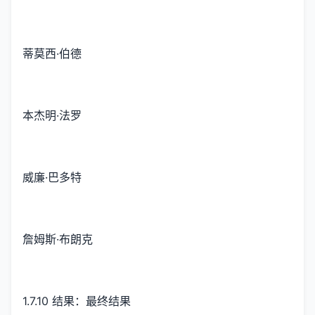
蒂莫西·伯德
本杰明·法罗
威廉·巴多特
詹姆斯·布朗克
1.7.10 结果：最终结果