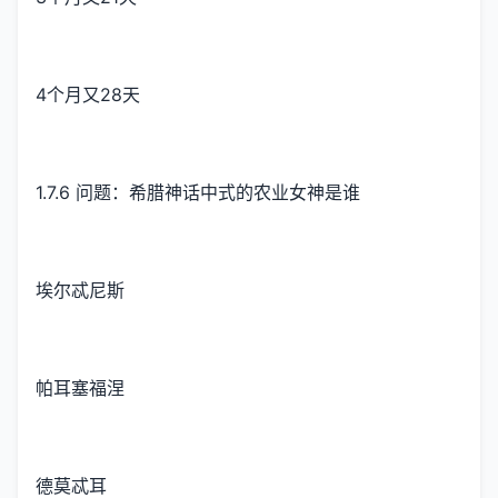
4个月又28天
1.7.6 问题：希腊神话中式的农业女神是谁
埃尔忒尼斯
帕耳塞福涅
德莫忒耳