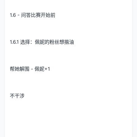
1.6 - 问答比赛开始前
1.6.1 选择：佩妮的粉丝想揩油
帮她解围 - 佩妮+1
不干涉