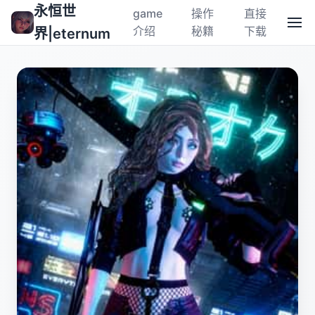
永恒世
game
操作
直接
介绍
秘籍
下载
界|eternum