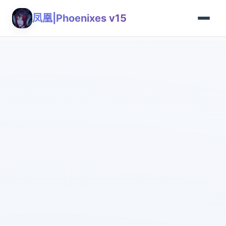
凤凰|Phoenixes v15