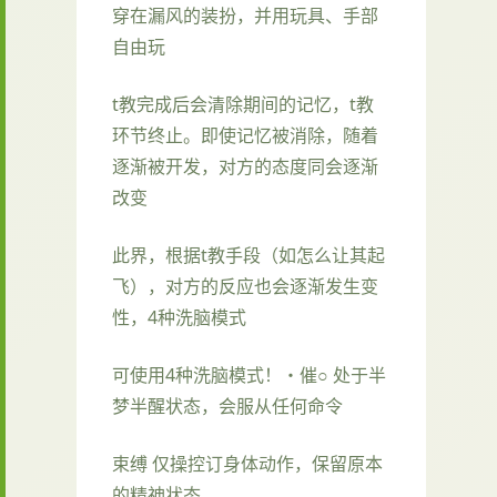
穿在漏风的装扮，并用玩具、手部
自由玩
t教完成后会清除期间的记忆，t教
环节终止。即使记忆被消除，随着
逐渐被开发，对方的态度同会逐渐
改变
此界，根据t教手段（如怎么让其起
飞），对方的反应也会逐渐发生变
性，4种洗脑模式
可使用4种洗脑模式！・催○ 处于半
梦半醒状态，会服从任何命令
束缚 仅操控订身体动作，保留原本
的精神状态