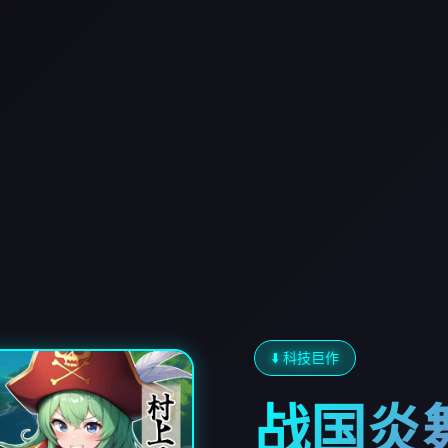
⬇️ 科技巨作
战国炎