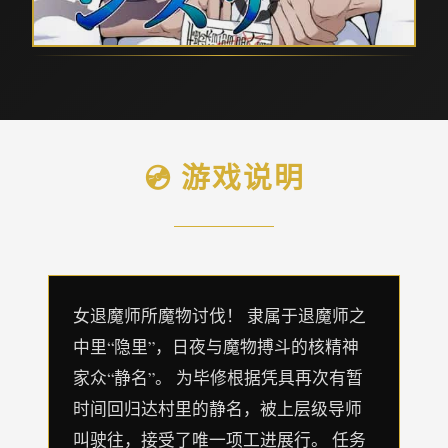
💿 游戏说明
女退魔师所魔物讨伐！ 隶属于退魔师之
中里“隐里”，日夜与魔物搏斗的核精神
家众“静名”。 为毕修根据凭具再次有暂
时间回归达村里的静名，被上层级导师
叫驶往，接受了唯一项工进展行。 任务