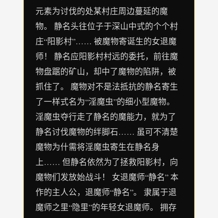
元素为讨伐的处某村庄周边蔓延的魔
物。 静名头往位子于深山中式的个个村
庄“阳影村”…… 被魔物寄诞生的女退魔
师！ 静名应阳影村村远的委托，前往魔
物盘踞的矿山，却中了魔物的陷阱，被
抓住了。 魔物对不是法抵抗的静名寄生
了一样式名为“淫魔虫”的细小型魔物。
淫魔虫夺行走了静名的魔能力，就为了
静名讨伐魔物的绊脚石…… 虽可不清楚
魔物为什需将淫魔虫寄生在静名身
上…… 但静名依然为了拯救阳影村，向
魔物们发放始战斗！ 女退魔师“静名” 本
作的主人公，退魔师“静名”。 隶属于退
魔师之里“隐里”的年轻女退魔师。 拥存