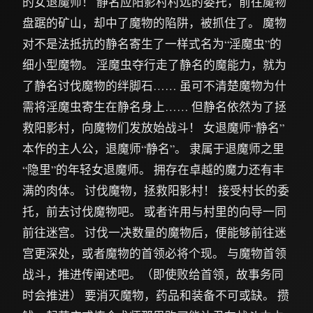
的女退魔师！ 静名应阳影村村远的委托，前往魔物
盘踞的矿山，却中了魔物的陷阱，被抓住了。 魔物
对不是法抵抗的静名寄生了一样式名为“淫魔虫”的
细小型魔物。 淫魔虫夺行走了静名的魔能力，就为
了静名讨伐魔物的绊脚石…… 虽可不清楚魔物为什
需将淫魔虫寄生在静名身上…… 但静名依然为了拯
救阳影村，向魔物们发放始战斗！ 女退魔师“静名”
本作的主人公，退魔师“静名”。 隶属于退魔师之里
“隐里”的年轻女退魔师。 拥存在卓越的魔力还有丰
满的肉体。 讨伐魔物，拯救阳影村！ 接受村长的委
托，前去讨伐魔物吧。 或者许用与村里的向导一同
前往迷宫。 讨伐一决数量的魔物后，便能够前往迷
宫更深处，或者魔物的首领必将个现。 与魔物首领
战斗，推进传阐述吧。（即使败给首领，故事务同
时会推进） 要消灭魔物，药品和装备不可或缺。 攒