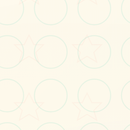
🗃️
画面艺术展