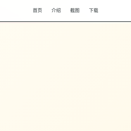
首页
介绍
截图
下载