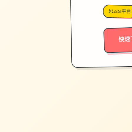
DLsite平台
快速