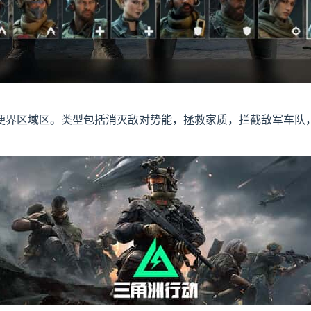
便界区域区。类型包括消灭敌对势能，拯救家质，拦截敌军车队