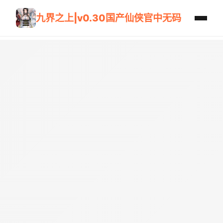
九界之上|v0.30国产仙侠官中无码