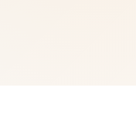
♿ 产品详情
这是一款以修仙世界为背景的NTR题材成人游戏。 玩家扮
演莫生——玄门门中一位天赋平平的普通弟子。 过去，他