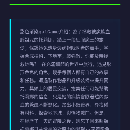
影色渐染galGame介绍：為了拯救被魔族血
脈詛咒的托莉娜，踏上一段征服魔王的旅
途；保護她免遭身邊虎視眈眈者的毒手；掌
握合成技術，下地牢，戰強敵，你能及時拯
救她嗎？ 在充滿細節的世界中旅行，遇見形
形色色的角色，幾乎每個人都有自己的故事
和任務。通過製作物品和升級裝備來提升實
力。與鎮上的居民交談，搜集任何可能幫助
托莉娜的信息，只是她的病情會隨著體內魔
血的覺醒不斷惡化。踏出小鎮邊界，尋找稀
有材料，探索地下城，與怪物戰鬥。但是，
在經歷了一天的冒險之後，別忘了回來照顧
托莉娜日益增長的對魔力的渴望--来着影色